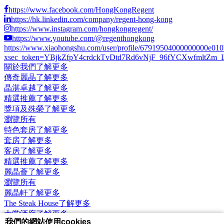
https://www.facebook.com/HongKongRegent
https://hk.linkedin.com/company/regent-hong-kong
https://www.instagram.com/hongkongregent/
https://www.youtube.com/@regenthongkong
https://www.xiaohongshu.com/user/profile/67919504000000000e01
xsec_token=YBjkZfpY4crdckTvDtd7Rd6vNjF_96fYCXwfmltZm_LCs
關於我們
了解更多
傳奇麗晶
了解更多
晶湛卓越
了解更多
精選推薦
了解更多
獎項及殊榮
了解更多
瀏覽所有
特色套房
了解更多
套房
了解更多
客房
了解更多
精選推薦
了解更多
麗晶薈
了解更多
瀏覽所有
麗晶軒
了解更多
The Steak House
了解更多
大堂酒廊
了解更多
我們的網站使用cookies