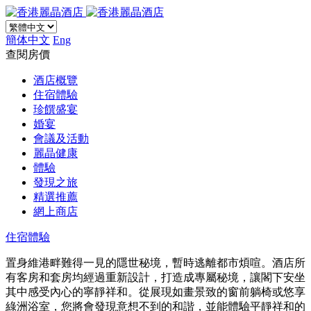
簡体中文
Eng
查閱房價
酒店概覽
住宿體驗
珍饌盛宴
婚宴
會議及活動
麗晶健康
體驗
發現之旅
精選推薦
網上商店
住宿體驗
置身維港畔難得一見的隱世秘境，暫時逃離都市煩喧。酒店所
有客房和套房均經過重新設計，打造成專屬秘境，讓閣下安坐
其中感受內心的寧靜祥和。從展現如畫景致的窗前躺椅或悠享
綠洲浴室，您將會發現意想不到的和諧，並能體驗平靜祥和的