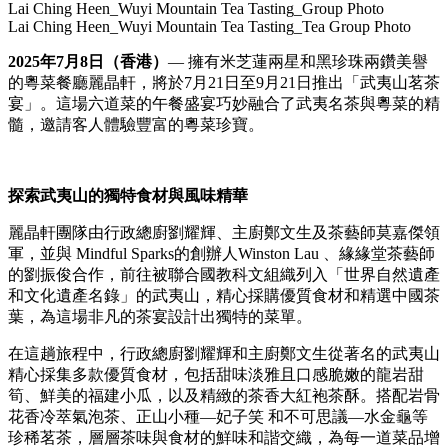
Lai Ching Heen_Wuyi Mountain Tea Tasting_Group Photo
Lai Ching Heen_Wuyi Mountain Tea Tasting_Tea Group Photo
2025年7月8日（香港）
—
擁有米芝蓮兩星和黑珍珠兩鑽美譽
的粵菜餐廳麗晶軒，將於
7
月
21
日至
9
月
21
日推出「武夷山茗茶
宴」。這場六道菜的午餐盛宴巧妙融合了武夷名茶與粵菜的精
髓，邀請客人體驗豐富的粵菜珍寶。
探索武夷山的獨特食材與風味精華
麗晶軒團隊由行政總廚劉耀輝、主廚鄭文生及茶藝師莫嘉傑領
軍，並與
Mindful Sparks
的創辦人
Winston Lau
、
緣緣堂茶藝師
的劉振俊合作，前往被聯合國教科文組織列入「世界自然遺產
和文化遺產名錄」的武夷山，精心採購優質食材和精選中國茶
葉，為這場非凡的茶宴設計出獨特的菜單。
在這趟旅程中，行政總廚劉耀輝和主廚鄭文生從著名的武夷山
精心採集多款優質食材，包括甜味淡雅且口感脆嫩的龍岩甜
筍、鮮美的福建小瓜，以及精緻的茶香大紅袍茶酥。搭配岩骨
花香冷萃氣泡茶、正山小種
—
妃子笑
和不可思議
—
水金龜等
珍稀茗茶，層層茶味與食材的鮮味和諧交織，為每一道菜品增