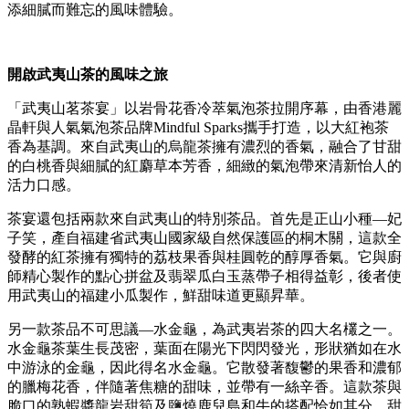
添細膩而難忘的風味體驗。
開啟武夷山茶的風味之旅
「武夷山茗茶宴」以岩骨花香冷萃氣泡茶拉開序幕，由香港麗
晶軒與人氣氣泡茶品牌
Mindful Sparks
攜手打造，以大紅袍茶
香為基調。來自武夷山的烏龍茶擁有濃烈的香氣，融合了甘甜
的白桃香與細膩的紅麝草本芳香，細緻的氣泡帶來清新怡人的
活力口感。
茶宴還包括兩款來自武夷山的特別茶品。首先是正山小種
—
妃
子笑，產自福建省武夷山國家級自然保護區的桐木關，這款全
發酵的紅茶擁有獨特的荔枝果香與桂圓乾的醇厚香氣。它與廚
師精心製作的點心拼盆及翡翠瓜白玉蒸帶子相得益彰，後者使
用武夷山的福建小瓜製作，鮮甜味道更顯昇華。
另一款茶品不可思議
—
水金龜，為武夷岩茶的四大名欉之一。
水金龜茶葉生長茂密，葉面在陽光下閃閃發光，形狀猶如在水
中游泳的金龜，因此得名水金龜。它散發著馥鬱的果香和濃郁
的臘梅花香，伴隨著焦糖的甜味，並帶有一絲辛香。這款茶與
脆口的熟蝦醬龍岩甜筍及鹽燒鹿兒島和牛的搭配恰如其分，甜