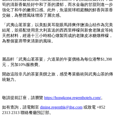
筍的清新香氣恰好中和了茶的濃郁，而水金龜的甘甜則進一步
強化了和牛的嫩滑口感。此外，魚湯斑球稻庭麵的鮮香與茶香
交融，為整體風味增添了層次感。
「武夷山茗茶宴」以美點黃耳龍眼馬蹄爽伴鹽漬山桔作為完美
結尾，並搭配使用意大利直送的西西里檸檬與新會老陳皮等純
天然材料，經過十三小時精心燉製而成的老陳皮冰糖燉檸檬，
為整個宴席帶來清新的風味。
麗晶軒「武夷山茗茶宴」六道菜的午宴價格為每位港幣
$1,398
元，另加
10%
服務費
。
開啟這段非凡的茶宴美饌之旅，感受粵菜藝術與武夷山茶的傳
統魅力。
敬請提前訂座
，請瀏覽
https://hongkong.regenthotels.com/
。
如有查詢，請電郵至
dining.regenthk@ihg.com
或致電
+852
2313 2313
聯絡餐廳預訂部。