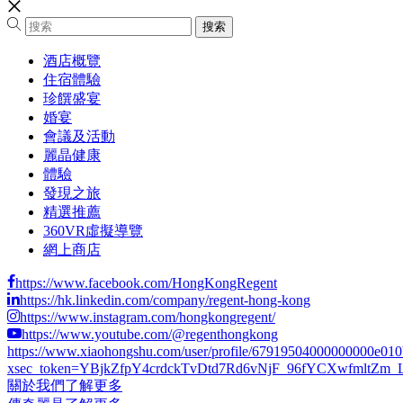
酒店概覽
住宿體驗
珍饌盛宴
婚宴
會議及活動
麗晶健康
體驗
發現之旅
精選推薦
360VR虛擬導覽
網上商店
https://www.facebook.com/HongKongRegent
https://hk.linkedin.com/company/regent-hong-kong
https://www.instagram.com/hongkongregent/
https://www.youtube.com/@regenthongkong
https://www.xiaohongshu.com/user/profile/67919504000000000e01
xsec_token=YBjkZfpY4crdckTvDtd7Rd6vNjF_96fYCXwfmltZm_LCs
關於我們
了解更多