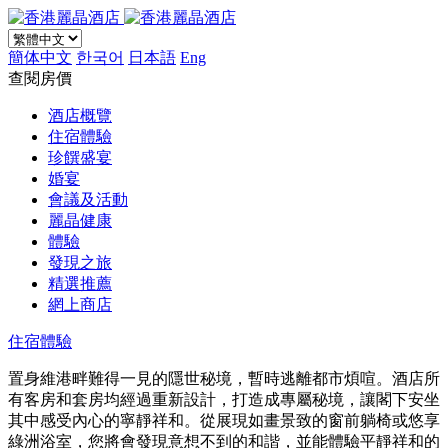
簡体中文
한국어
日本語
Eng
查閱房價
酒店概覽
住宿體驗
珍饌盛宴
婚宴
會議及活動
麗晶健康
體驗
發現之旅
精選推薦
網上商店
住宿體驗
置身維港畔難得一見的隱世秘境，暫時逃離都市煩喧。酒店所
有客房和套房均經過重新設計，打造成專屬秘境，讓閣下安坐
其中感受內心的寧靜祥和。從展現如畫景致的窗前躺椅或悠享
綠洲浴室，您將會發現意想不到的和諧，並能體驗平靜祥和的