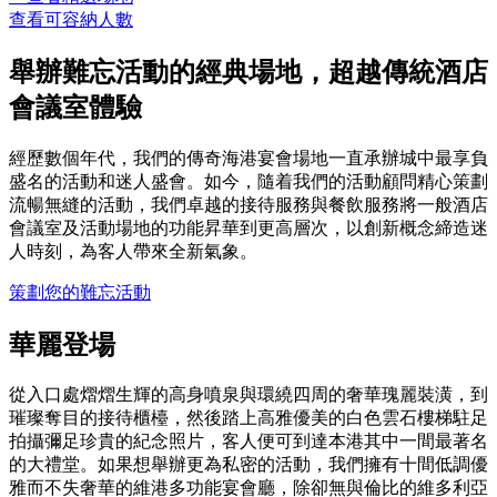
查看可容納人數
舉辦難忘活動的經典場地，超越傳統酒店
會議室體驗
經歷數個年代，我們的傳奇海港宴會場地一直承辦城中最享負
盛名的活動和迷人盛會。如今，隨着我們的活動顧問精心策劃
流暢無縫的活動，我們卓越的接待服務與餐飲服務將一般酒店
會議室及活動場地的功能昇華到更高層次，以創新概念締造迷
人時刻，為客人帶來全新氣象。
策劃您的難忘活動
華麗登場
從入口處熠熠生輝的高身噴泉與環繞四周的奢華瑰麗裝潢，到
璀璨奪目的接待櫃檯，然後踏上高雅優美的白色雲石樓梯駐足
拍攝彌足珍貴的紀念照片，客人便可到達本港其中一間最著名
的大禮堂。如果想舉辦更為私密的活動，我們擁有十間低調優
雅而不失奢華的維港多功能宴會廳，除卻無與倫比的維多利亞