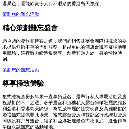
港景色，還能欣賞令人目不暇給的香港島天際線。
策劃您的難忘活動
精心策劃難忘盛會
憑卓越的餐飲和待客之道，我們的銷售及宴會團隊根據您的要
求提供無微不至的周到服務。超越單純的酒店會議室及場地租
用體驗，這裡致力締造集奢享、創新和魅力於一身的愉悅時
刻。
策劃您的難忘活動
尊享極致體驗
複式總統套房多年來一直享負盛名，是舉行私人專屬活動及慶
祝派對的不二之選。奢華居室和頂樓私人露台俯瞰壯麗的維多
利亞港和香港島天際線，為氣派華麗的社交晚會及高雅脫俗的
婚禮儀式提供非凡場景。複式露台套房和雙卧室行政總裁套房
同樣設有戶外露台，維多利亞港壯麗景色盡收眼底，適合作為
舉辦永誌難忘的活動場地。