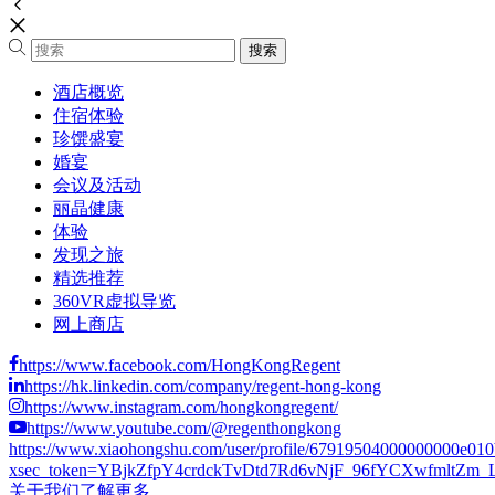
酒店概览
住宿体验
珍馔盛宴
婚宴
会议及活动
丽晶健康
体验
发现之旅
精选推荐
360VR虚拟导览
网上商店
https://www.facebook.com/HongKongRegent
https://hk.linkedin.com/company/regent-hong-kong
https://www.instagram.com/hongkongregent/
https://www.youtube.com/@regenthongkong
https://www.xiaohongshu.com/user/profile/67919504000000000e01
xsec_token=YBjkZfpY4crdckTvDtd7Rd6vNjF_96fYCXwfmltZm_LCs
关于我们
了解更多