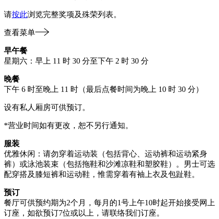
请
按此
浏览完整奖项及殊荣列表。
查看菜单
早午餐
星期六：早上 11 时 30 分至下午 2 时 30 分
晚餐
下午 6 时至晚上 11 时（最后点餐时间为晚上 10 时 30 分）
设有私人厢房可供预订。
*营业时间如有更改，恕不另行通知。
服装
优雅休闲：请勿穿着运动装（包括背心、运动裤和运动紧身
裤）或泳池装束（包括拖鞋和沙滩凉鞋和塑胶鞋）。男士可选
配穿搭及膝短裤和运动鞋，惟需穿着有袖上衣及包趾鞋。
预订
餐厅可供预约期为2个月，每月的1号上午10时起开始接受网上
订座，如欲预订7位或以上，请联络我们订座。