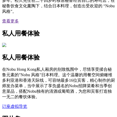
多年。松久先生在二十四岁时移居秘鲁经营自己的寿司店，在
秘鲁饮食文化薰陶下，结合日本料理，创造出受欢迎的 “Nobu
风格”。
查看更多
私人用餐体验
私人用餐体验
在Nobu Hong Kong私人厢房的别致氛围中，尽情享受揉合秘
鲁元素的”Nobu 风格”日本料理。这个温馨的用餐空间俯瞰维
多利亚港和香港天际线，可容纳最多16位宾客，精心制作的厨
师发办菜单，当中展示了享负盛名的Nobu招牌菜肴和当季创
意菜品，搭配Nobu独有的清酒或葡萄酒，为您和宾客打造独
一无二的餐饮体验。
订座
虚拟导览