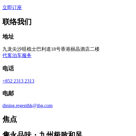
立即订座
联络我们
地址
九龙尖沙咀梳士巴利道18号香港丽晶酒店二楼
代客泊车服务
电话
+852 2313 2313
电邮
dining.regenthk@ihg.com
焦点
隽永品味・九州极致和风