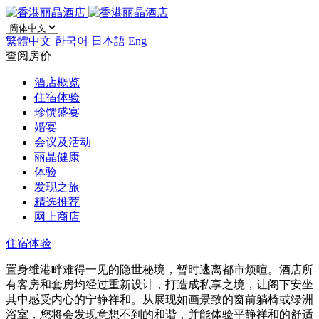
繁體中文
한국어
日本語
Eng
查阅房价
酒店概览
住宿体验
珍馔盛宴
婚宴
会议及活动
丽晶健康
体验
发现之旅
精选推荐
网上商店
住宿体验
置身维港畔难得一见的隐世秘境，暂时逃离都市烦喧。酒店所
有客房和套房均经过重新设计，打造成私享之境​，让阁下安坐
其中感受内心的宁静祥和。从展现如画景致的窗前躺椅或绿洲
浴室，您将会发现意想不到的和谐，并能体验平静祥和的舒适