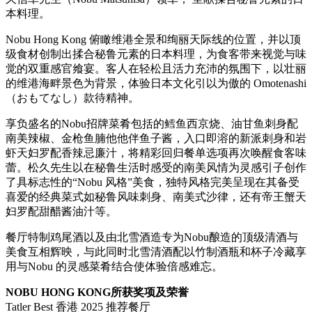
本料理。
Nobu Hong Kong 俯瞰维港全景和绚丽天际线的位置，并以顶
级食材创制出揉合秘鲁元素的日本料理，为食客带来视觉与味
觉的双重感官飨宴。客人在轻松且活力充沛的氛围下，以壮丽
的维港海畔景色为背景，体验日本文化引以为傲的 Omotenashi
（おもてなし）款待精神。
享负盛名的Nobu招牌菜肴包括的鳕鱼西京烧、油甘鱼刺身配
南美辣椒、金枪鱼腩他他伴鱼子酱，入口即溶的新派刺身和岩
虾天妇罗配香辣忌廉汁，将精彩回归餐单选项再次唤醒食客味
蕾。松久先生以在秘鲁生活时感受的南美风情为灵感引子创作
了具标志性的“Nobu 风格”美食，独特风格完美呈现在其备受
喜爱的经典菜式如秘鲁风味刺身、南美式沙律，还有帝王蟹天
妇罗配甜醋酱油汁等。
餐厅特制鸡尾酒以及由北雪酒造专为Nobu酿造的顶级清酒与
美食互相辉映，与此同时北雪清酒配以竹制酒瓶和杯子冷藏享
用与Nobu 的灵感菜肴结合使体验倍感难忘。
NOBU HONG KONG所获奖项及荣誉
Tatler Best 香港 2025 推荐餐厅