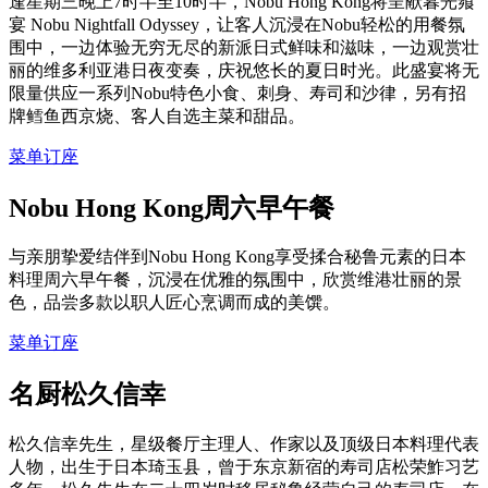
逢星期三晚上7时半至10时半，Nobu Hong Kong将呈献暮光飨
宴 Nobu Nightfall Odyssey，让客人沉浸在Nobu轻松的用餐氛
围中，一边体验无穷无尽的新派日式鲜味和滋味，一边观赏壮
丽的维多利亚港日夜变奏，庆祝悠长的夏日时光。此盛宴将无
限量供应一系列Nobu特色小食、刺身、寿司和沙律，另有招
牌鳕鱼西京烧、客人自选主菜和甜品。
菜单
订座
Nobu Hong Kong周六早午餐
与亲朋挚爱结伴到Nobu Hong Kong享受揉合秘鲁元素的日本
料理周六早午餐，沉浸在优雅的氛围中，欣赏维港壮丽的景
色，品尝多款以职人匠心烹调而成的美馔。
菜单
订座
名厨松久信幸
松久信幸先生，星级餐厅主理人、作家以及顶级日本料理代表
人物，出生于日本琦玉县，曾于东京新宿的寿司店松荣鮓习艺