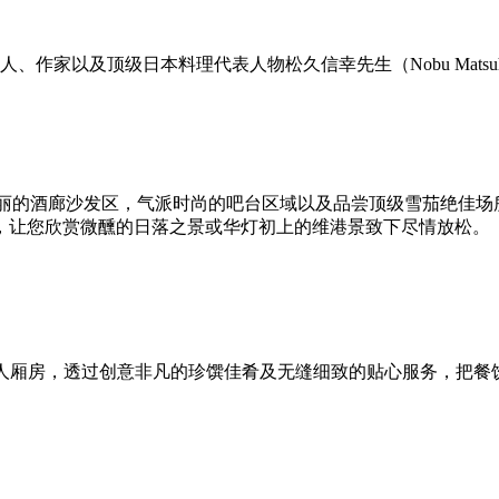
、作家以及顶级日本料理代表人物松久信幸先生（Nobu Matsu
独特华丽的酒廊沙发区，气派时尚的吧台区域以及品尝顶级雪茄绝佳场所
，让您欣赏微醺的日落之景或华灯初上的维港景致下尽情放松。
ng提供低调奢华的私人厢房，透过创意非凡的珍馔佳肴及无缝细致的贴心