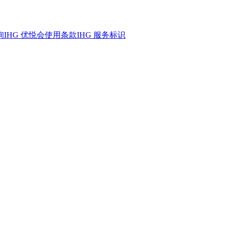
询
IHG 优悦会
使用条款
IHG 服务标识