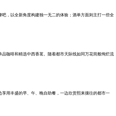
律吧，以全新角度构建独一无二的体验；酒单方面则主打一些全
单品咖啡和精选中西香茗。随着都市天际线如同万花筒般绚烂流
边享用丰盛的早、午、晚自助餐，一边欣赏熙来攘往的都市一