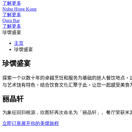
了解更多
Nobu Hong Kong
了解更多
Qura Bar
了解更多
珍馔盛宴
主页
珍馔盛宴
珍馔盛宴
探索
一
个以数十年的卓越烹饪和服务为基础的迷人餐饮地点，
与
艺术饶有特色，结合饮食文化汇聚于此，让您一起感受美食
丽晶轩
为象征回归根源，欣图轩再次命名为「丽晶轩」。餐厅荣获米
立即订座
展开你的美馔旅程