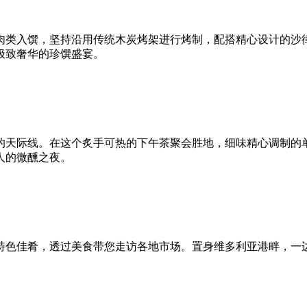
肉类入馔，坚持沿用传统木炭烤架进行烤制，配搭精心设计的沙
华的​​珍​​馔盛宴。
的天际线。在这个炙手可热的下午茶聚会胜地，细味精心调制的
人的微醺之夜。
特色佳肴，透过美食带您走访各地市场。置身维多利亚港畔，一