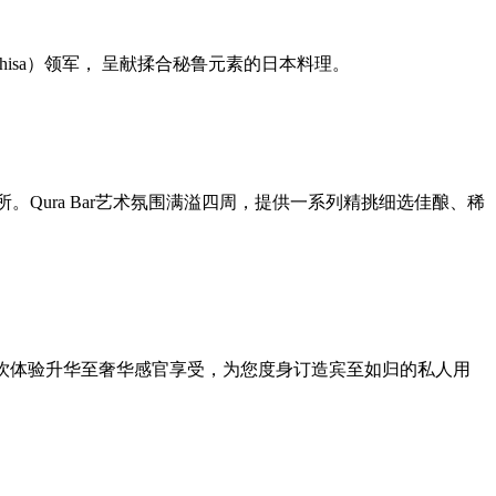
hisa）领军， 呈献揉合秘鲁元素的日本料理。
。Qura Bar艺术氛围满溢四周，提供一系列精挑细选佳酿、稀
服务，把餐饮体验升华至奢华感官享受，为您度身订造宾至如归的私人用