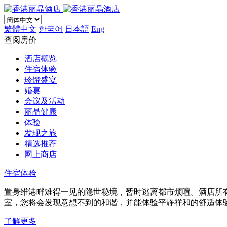
繁體中文
한국어
日本語
Eng
查阅房价
酒店概览
住宿体验
珍馔盛宴
婚宴
会议及活动
丽晶健康
体验
发现之旅
精选推荐
网上商店
住宿体验
置身维港畔难得一见的隐世秘境，暂时逃离都市烦喧。酒店所
室，您将会发现意想不到的和谐，并能体验平静祥和的舒适体
了解更多