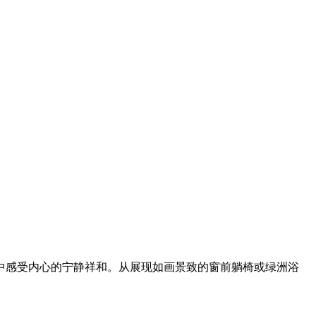
中感受内心的宁静祥和。从展现如画景致的窗前躺椅或绿洲浴