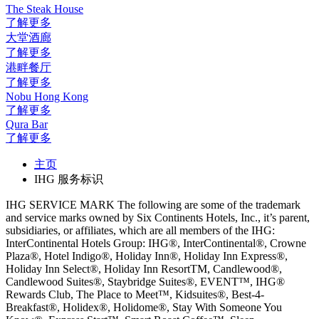
The Steak House
了解更多
大堂酒廊
了解更多
港畔餐厅
了解更多
Nobu Hong Kong
了解更多
Qura Bar
了解更多
主页
IHG 服务标识
IHG SERVICE MARK The following are some of the trademark
and service marks owned by Six Continents Hotels, Inc., it’s parent,
subsidiaries, or affiliates, which are all members of the IHG:
InterContinental Hotels Group: IHG®, InterContinental®, Crowne
Plaza®, Hotel Indigo®, Holiday Inn®, Holiday Inn Express®,
Holiday Inn Select®, Holiday Inn ResortTM, Candlewood®,
Candlewood Suites®, Staybridge Suites®, EVENT™, IHG®
Rewards Club, The Place to Meet™, Kidsuites®, Best-4-
Breakfast®, Holidex®, Holidome®, Stay With Someone You