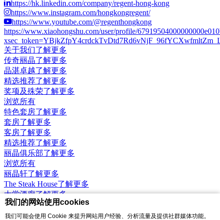
https://hk.linkedin.com/company/regent-hong-kong
https://www.instagram.com/hongkongregent/
https://www.youtube.com/@regenthongkong
https://www.xiaohongshu.com/user/profile/67919504000000000e01
xsec_token=YBjkZfpY4crdckTvDtd7Rd6vNjF_96fYCXwfmltZm_LCs
关于我们
了解更多
传奇丽晶
了解更多
晶湛卓越
了解更多
精选推荐
了解更多
奖项及殊荣
了解更多
浏览所有
特色套房
了解更多
套房
了解更多
客房
了解更多
精选推荐
了解更多
丽晶俱乐部
了解更多
浏览所有
丽晶轩
了解更多
The Steak House
了解更多
大堂酒廊
了解更多
我们的网站使用cookies
港畔餐厅
了解更多
Nobu Hong Kong
了解更多
我们可能会使用 Cookie 来提升网站用户经验、分析流量及提供社群媒体功能。