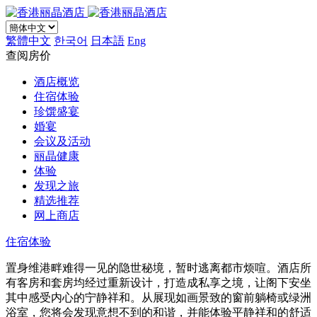
繁體中文
한국어
日本語
Eng
查阅房价
酒店概览
住宿体验
珍馔盛宴
婚宴
会议及活动
丽晶健康
体验
发现之旅
精选推荐
网上商店
住宿体验
置身维港畔难得一见的隐世秘境，暂时逃离都市烦喧。酒店所
有客房和套房均经过重新设计，打造成私享之境​，让阁下安坐
其中感受内心的宁静祥和。从展现如画景致的窗前躺椅或绿洲
浴室，您将会发现意想不到的和谐，并能体验平静祥和的舒适