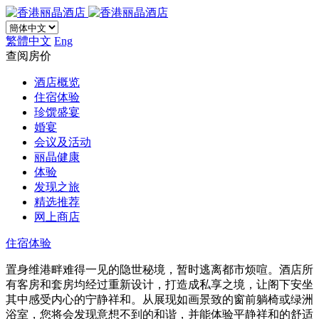
繁體中文
Eng
查阅房价
酒店概览
住宿体验
珍馔盛宴
婚宴
会议及活动
丽晶健康
体验
发现之旅
精选推荐
网上商店
住宿体验
置身维港畔难得一见的隐世秘境，暂时逃离都市烦喧。酒店所
有客房和套房均经过重新设计，打造成私享之境​，让阁下安坐
其中感受内心的宁静祥和。从展现如画景致的窗前躺椅或绿洲
浴室，您将会发现意想不到的和谐，并能体验平静祥和的舒适