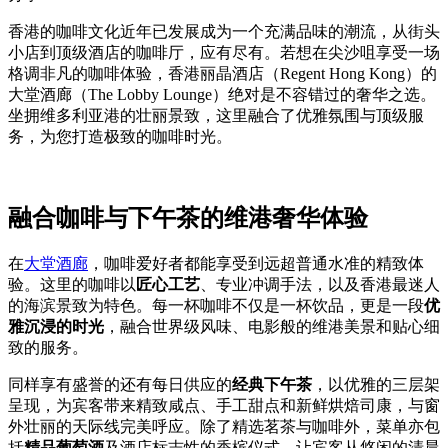
香港的咖啡文化近年已发展成为一个充满品味的潮流，从街头
小店到顶级酒店的咖啡厅，应有尽有。若想在尖沙咀享受一场
格调非凡的咖啡体验，香港丽晶酒店（Regent Hong Kong）的
大堂酒廊（The Lobby Lounge）绝对是不容错过的奢华之选。
坐拥维多利亚港的壮丽景致，这里融合了优雅氛围与顶级服
务，为您打造极致的咖啡时光。
融合咖啡与下午茶的维港奢华体验
在
大堂酒廊
，咖啡爱好者都能享受到远超普通水准的精致体
验。这里的咖啡以
匠心工艺
、专业冲调手法，以及香港最迷人
的海滨景致为特色。每一杯咖啡不仅是一杯饮品，更是一段
优
雅沉浸的时光
，融合世界级风味、电影般的维港美景和贴心细
致的服务。
同样享有盛誉的还有每日供应的
经典下午茶
，以优雅的三层架
呈现，为宾客带来精致咸点、手工甜点和新鲜烘焙司康，与窗
外壮丽的天际线完美呼应。除了精选茗茶与咖啡外，菜单亦包
括
精品葡萄酒
及酒店标志性的香槟仪式，让宾客从悠闲的清晨