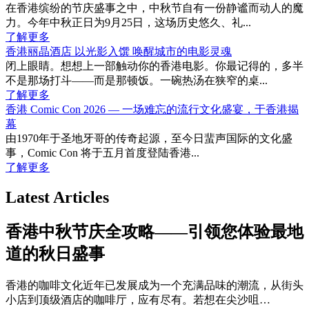
在香港缤纷的节庆盛事之中，中秋节自有一份静谧而动人的魔
力。今年中秋正日为9月25日，这场历史悠久、礼...
了解更多
香港丽晶酒店 以光影入馔 唤醒城市的电影灵魂
闭上眼睛。想想上一部触动你的香港电影。你最记得的，多半
不是那场打斗——而是那顿饭。一碗热汤在狭窄的桌...
了解更多
香港 Comic Con 2026 — 一场难忘的流行文化盛宴，于香港揭
幕
由1970年于圣地牙哥的传奇起源，至今日蜚声国际的文化盛
事，Comic Con 将于五月首度登陆香港...
了解更多
Latest Articles
香港中秋节庆全攻略——引领您体验最地
道的秋日盛事
香港的咖啡文化近年已发展成为一个充满品味的潮流，从街头
小店到顶级酒店的咖啡厅，应有尽有。若想在尖沙咀…