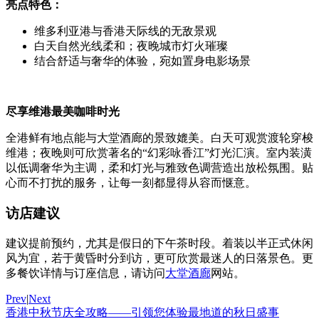
亮点特色：
维多利亚港与香港天际线的无敌景观
白天自然光线柔和；夜晚城市灯火璀璨
结合舒适与奢华的体验，宛如置身电影场景
尽享维港最美咖啡时光
全港鲜有地点能与大堂酒廊的景致媲美。白天可观赏渡轮穿梭
维港；夜晚则可欣赏著名的“幻彩咏香江”灯光汇演。室内装潢
以低调奢华为主调，柔和灯光与雅致色调营造出放松氛围。贴
心而不打扰的服务，让每一刻都显得从容而惬意。
访店建议
建议提前预约，尤其是假日的下午茶时段。着装以半正式休闲
风为宜，若于黄昏时分到访，更可欣赏最迷人的日落景色。更
多餐饮详情与订座信息，请访问
大堂酒廊
网站。
Prev
|
Next
香港中秋节庆全攻略——引领您体验最地道的秋日盛事