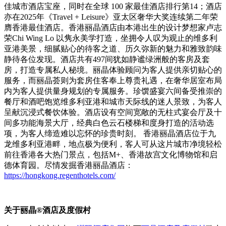
佳城市酒店宝座，同时在全球
100
家最佳酒店排行第
14
；酒店
亦在
2025
年《
Travel + Leisure
》亚太区奢华大奖连续第二年荣
膺香港最佳酒店。香港丽晶酒店由本港出生的设计梦想家卢志
荣
Chi Wing Lo
以隽永美学打造，坐拥令人叹为观止的维多利
亚港美景，细腻贴心的待客之道、历久弥新的魅力和雅致韵味
静待各位发现。酒店共有
497
间犹如静谧绿洲般的客房及套
房，打造专属私人秘境。丽晶体验顾问为客人提供亲切贴心的
服务，而丽晶荟则为套房住客奉上尊贵礼遇，在奢华居室布局
内为客人提供量身规划的专属服务。珍馔盛宴六间备受推崇的
餐厅和酒吧饱览维多利亚港和城市天际线的迷人景致，为客人
呈献沉浸式餐饮体验。酒店设有空间宽敞的无柱式宴会厅及十
间多功能海景大厅，经典白色云石楼梯和度身打造的活动选
项，为客人缔造难以忘怀的珍贵时刻。
香港丽晶酒店位于九
龙维多利亚港畔，地点极为便利，客人可从这片城市净境轻松
前往香港各大热门景点，包括
M+
、香港故宫文化博物馆和启
德体育园。尽情发掘香港丽晶酒店：
https://hongkong.regenthotels.com/
关于丽晶
®
酒店及度假村