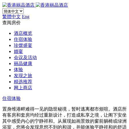
繁體中文
Eng
查阅房价
酒店概览
住宿体验
珍馔盛宴
婚宴
会议及活动
丽晶健康
体验
发现之旅
精选推荐
网上商店
住宿体验
置身维港畔难得一见的隐世秘境，暂时逃离都市烦喧。酒店所
有客房和套房均经过重新设计，打造成私享之境​，让阁下安坐
其中感受内心的宁静祥和。从展现如画景致的窗前躺椅或绿洲
浴室，您将会发现意想不到的和谐，并能体验平静祥和的舒适