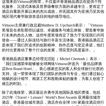
这项来自
Virtuoso
的殊荣，不仅嘉许香港丽晶酒店在提供个性
化服务、沉浸式体验及世界级餐饮方面的卓越专注，更肯定了
酒店自重新开幕以来的杰出成就，并巩固其作为亚洲乃至其他
地区现代奢华旅游首选目的地的领导地位。
Virtuoso
主席兼行政总裁
Matthew D. Upchurch
表示：「
Virtuoso
奖项旨在表彰那些以诚信、卓越服务与难忘体验，塑造奢华旅
行未来的杰出人物。这些年度奖项肯定了致力于实现我们共同
使命
——
通过人际连结与旅行丰富生活体验。香港丽晶酒店正
是体现了我们所追求的创新精神、协作态度与坚定承诺，他们
的付出更推动了整个行业的发展，理应受到高度嘉许。」
香港丽晶酒店董事总经理沈滔彣
（
Michel Chertouh
）表示：
「我们深感荣幸能够被全球网络
Virtuoso
评选为「最佳品牌酒
店
Best Brand Hotel
」。衷心感谢忠实的客人和全球旅行社群的
支持。这一荣誉体现了我们团队的热情与专业，他们通过贴心
细腻的设计细节、精湛工艺和殷勤体贴的服务，为客人创造了
难忘的时刻。」
除了此项殊荣，酒店最近亦勇夺其他国际及地区奬项，包括
2025
年《
Travel + Leisure
》
World’s Best Awards
亚洲最佳城市
酒店、香港最佳城市酒店，酒店亦在全球
100
家最佳酒店排行