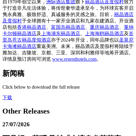
自
1970
年创立以来，
洲际酒店集团
旗下
丽晶酒店及度假村
致力
于打造非凡生活体验，将传世奢华遗承至今，为环球宾客开启
隽永典雅、极致舒适、真诚服务的灵感之旅。目前，
丽晶酒店
及度假村
于全球拥有十一家开业酒店和九家在建酒店。开业酒
店包括
香港丽晶酒店
、
富国岛丽晶酒店
、
重庆丽晶酒店
、
戛纳
卡尔顿丽晶酒店
及
上海浦东丽晶酒店
。
上海海鸥丽晶酒店
及
峇
里岛苍古丽晶度假酒店
亦于
2024
年开业，同年品牌也以
圣莫尼
卡海滩丽晶酒店
重返美洲。未来，丽晶酒店及度假村将陆续于
雅加达、吉隆坡、京都、三亚、深圳和利雅得等地筹开酒店。
详情及预订房间可浏览
www.regenthotels.com
。
新闻稿
Click below to download the full release
下载
Other Releases
27/07/2026