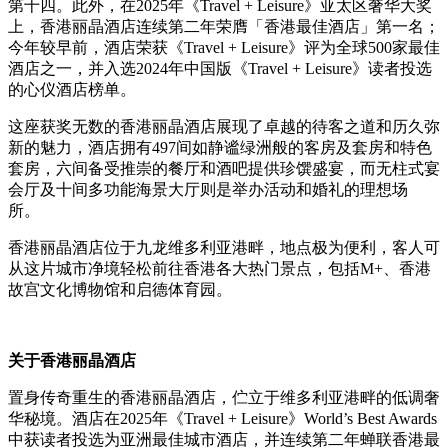
第十四。此外，在
2025
年《
Travel + Leisure
》亚太区奢华大奖
上，香港丽晶酒店连续第二年荣膺「香港最佳酒店」第一名；
今年较早前，酒店荣获《
Travel + Leisure
》评为全球
500
家最佳
酒店之一，并入选
2024
年中国版《
Travel + Leisure
》读者投选
的心仪酒店榜单。
这座获奖无数的香港丽晶酒店展现了卓越的待客之道和历久弥
新的魅力，酒店拥有
497
间如静谧绿洲般的客房及套房和特色
套房，六间备受推崇的餐厅和酒吧提供珍馔盛宴，而无柱式宴
会厅及十间多功能海景大厅则是举办活动和婚礼的理想场
所。
香港丽晶酒店位于九龙维多利亚港畔，地点极为便利，客人可
从这片城市净境轻松前往香港各大热门景点，包括
M+
、香港
故宫文化博物馆和启德体育园
。
关于香港丽晶酒店
置身传奇重生的香港丽晶酒店，伫立于维多利亚港畔的低调奢
华秘境。酒店在
2025
年《
Travel + Leisure
》
World’s Best Awards
中获读者投选为亚洲最佳城市酒店，并连续第二年蝉联香港最