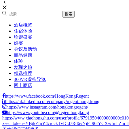
酒店概览
住宿体验
珍馔盛宴
婚宴
会议及活动
丽晶健康
体验
发现之旅
精选推荐
360VR虚拟导览
网上商店
https://www.facebook.com/HongKongRegent
https://hk.linkedin.com/company/regent-hong-kong
https://www.instagram.com/hongkongregent/
https://www.youtube.com/@regenthongkong
https://www.xiaohongshu.com/user/profile/67919504000000000e01
xsec_token=YBjkZfpY4crdckTvDtd7Rd6vNjF_96fYCXwfmltZm_LCs
关于我们
了解更多