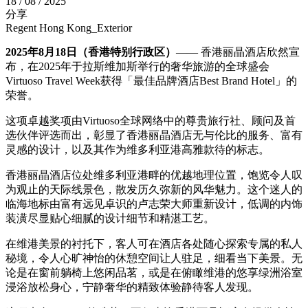
18 / 08 / 2025
分享
Regent Hong Kong_Exterior
2025年8月18日（香港特别行政区）
——
香港丽晶酒店欣然宣
布，在
2025
年于拉斯维加斯举行的奢华旅游的全球盛会
Virtuoso Travel Week
获得「最佳品牌酒店
Best Brand Hotel
」的
荣誉。
这项卓越奖项由
Virtuoso
全球网络中的尊贵旅行社、顾问及首
选伙伴评选而出，彰显了香港丽晶酒店无与伦比的服务、富有
灵感的设计，以及其作为维多利亚港高雅款待的标志。
香港丽晶酒店位处维多利亚港畔的优越地理位置，饱览令人叹
为观止的天际线景色，散发历久弥新的风华魅力。这个迷人的
临海地标由富有远见卓识的卢志荣大师重新设计，低调的内饰
装潢尽显贴心细腻的设计细节和精湛工艺。
在维港美景的衬托下，客人可在酒店各处随心探索专属的私人
秘境，令人心旷神怡的休憩空间让人驻足，细看当下美景。无
论是在窗前躺椅上悠闲品茗，或是在俯瞰维港的悠享绿洲浴室
浸浴放松身心，宁静奢华的精致体验静待客人发现。