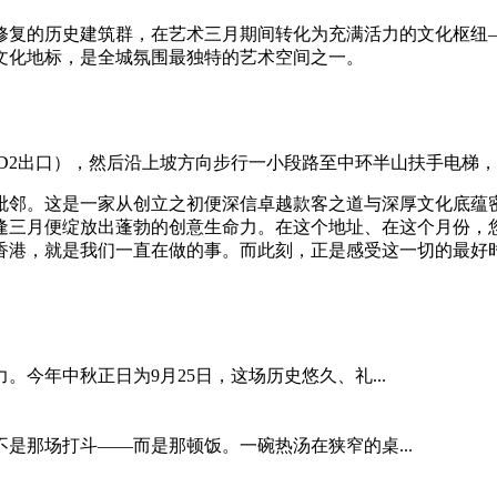
修复的历史建筑群，在艺术三月期间转化为充满活力的文化枢纽
文化地标，是全城氛围最独特的艺术空间之一。
D2出口），然后沿上坡方向步行一小段路至中环半山扶手电梯，
毗邻。这是一家从创立之初便深信卓越款客之道与深厚文化底蕴
逢三月便绽放出蓬勃的创意生命力。在这个地址、在这个月份，
香港，就是我们一直在做的事。而此刻，正是感受这一切的最好
今年中秋正日为9月25日，这场历史悠久、礼...
是那场打斗——而是那顿饭。一碗热汤在狭窄的桌...
幕