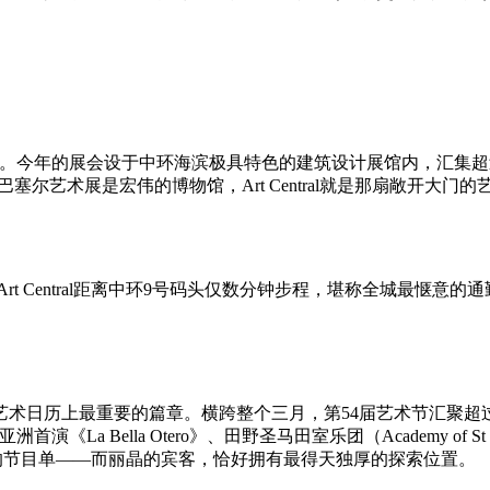
推手的地位。今年的展会设于中环海滨极具特色的建筑设计展馆内，汇
果说巴塞尔艺术展是宏伟的博物馆，Art Central就是那扇敞开大门
rt Central距离中环9号码头仅数分钟步程，堪称全城最惬
日历上最重要的篇章。横跨整个三月，第54届艺术节汇聚超过1,1
首演《La Bella Otero》、田野圣马田室乐团（Academy of St Mart
奇心的节目单——而丽晶的宾客，恰好拥有最得天独厚的探索位置。