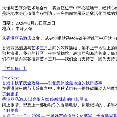
大馆与巴塞尔艺术展合作，将这座位于中环心脏地带、经精心
是场地本身已值得专程到访：一座由前警署及监狱活化而成的
日期
： 2026年3月23日至29日
地点
： 中环大馆
从
香港丽晶酒店
出发： 从尖沙咀站乘搭港铁荃湾线至中环站（
香港丽晶酒店与
艺术三月
之间的深厚连结，远不止于地理上的
那片海港。我们的社区，坐拥博物馆、表演厅和海滨长廊，每
们不只是向宾客推荐艺术三月——我们全力支持它，因为支持
【立即预订】
Prev
|
Next
香港中秋节庆全攻略——引领您体验最地道的秋日盛事
在香港缤纷的节庆盛事之中，中秋节自有一份静谧而动人的魔力。
了解更多
香港丽晶酒店 以光影入馔 唤醒城市的电影灵魂
闭上眼睛。想想上一部触动你的香港电影。你最记得的，多半不
了解更多
香港 Comic Con 2026 — 一场难忘的流行文化盛宴，于香港揭