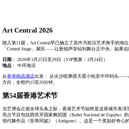
Art Central 2026
踏入第11届，Art Central早已确立了其作为前沿艺术
「Central Stage」展区——让新锐声音站到舞台正中央。如
日期
： 2026年3月25日至29日（VIP预展：3月24日）
地点
： 中环海滨
从
香港丽晶酒店
出发： 从尖沙咀乘搭天星小轮至中环码头——A
方向，全程约15至20分钟。
第54届香港艺术节
当艺博会占据全球头条之际，香港艺术节始终是这座城市表演艺术
亮点节目包括西班牙国家舞蹈团（Ballet Nacional de España）的亚洲
现代舞作品《安蒂冈妮》（Antigone）。这是一个奖励好