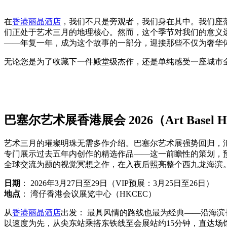
在
香港丽晶酒店
，我们不只是旁观者，我们身在其中。我们座
们正处于艺术三月的地理核心。然而，这个季节对我们的意义
——年复一年，成为这个故事的一部分，迎接那些不仅为奢华
无论您是为了收藏下一件殿堂级杰作，还是单纯感受一座城市
巴塞尔艺术展香港展会 2026（Art Basel Ho
艺术三月的璀璨明珠无需多作介绍。巴塞尔艺术展强势回归，汇聚来
专门展示过去五年内创作的精选作品——这一前瞻性的策划，预示著
全球交流为题的视觉冥想之作，在入夜后照亮整个西九龙海滨
日期
： 2026年3月27日至29日（VIP预展：3月25日至26日）
地点
： 湾仔香港会议展览中心（HKCEC）
从
香港丽晶酒店
出发： 最具风情的路线也最为经典——沿海
以速度为先，从尖东站乘搭东铁线至会展站约15分钟，直达场