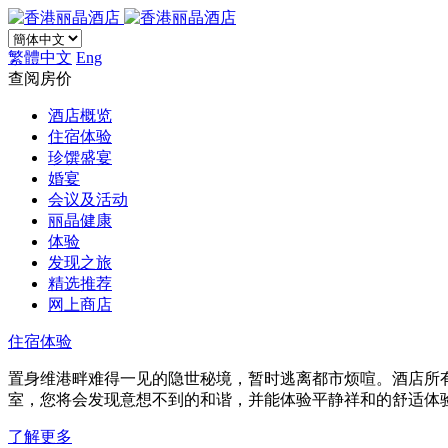
繁體中文
Eng
查阅房价
酒店概览
住宿体验
珍馔盛宴
婚宴
会议及活动
丽晶健康
体验
发现之旅
精选推荐
网上商店
住宿体验
置身维港畔难得一见的隐世秘境，暂时逃离都市烦喧。酒店所
室，您将会发现意想不到的和谐，并能体验平静祥和的舒适体
了解更多