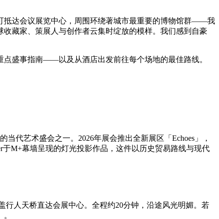
可抵达会议展览中心，周围环绕著城市最重要的博物馆群——我
球收藏家、策展人与创作者云集时绽放的模样。我们感到自豪
重点盛事指南——以及从酒店出发前往每个场地的最佳路线。
代艺术盛会之一。2026年展会推出全新展区「Echoes」，
der于M+幕墙呈现的灯光投影作品，这件以历史贸易路线与现代
盖行人天桥直达会展中心。全程约20分钟，沿途风光明媚。若
）。