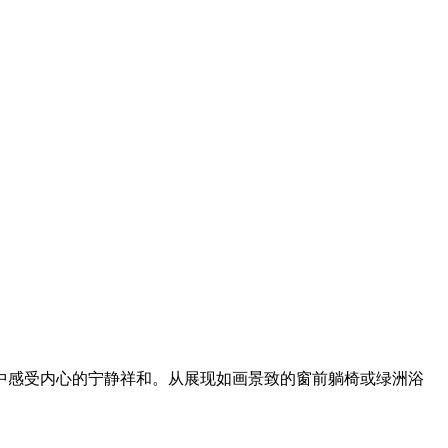
中感受内心的宁静祥和。从展现如画景致的窗前躺椅或绿洲浴