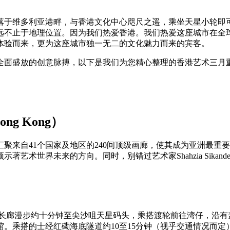
落于维多利亚港畔，与香港文化中心咫尺之遥，乘坐天星小轮即
远不止于地理位置。因为我们热爱香港。我们热爱这座城市在全
体验而来，更为这座城市独一无二的文化魅力而来的宾客。
全面盛放的创意脉搏，以下是我们为您精心整理的香港艺术三月
ng Kong）
自41个国家及地区的240间顶级画廊，使其成为亚洲最重要的当
艺术世界未来的方向。同时，别错过艺术家Shahzia Sikan
。
滨长廊漫步约十分钟至尖沙咀天星码头，乘搭渡轮前往湾仔，沿有
馆。乘搭的士经红磡海底隧道约10至15分钟（视乎交通情况而定