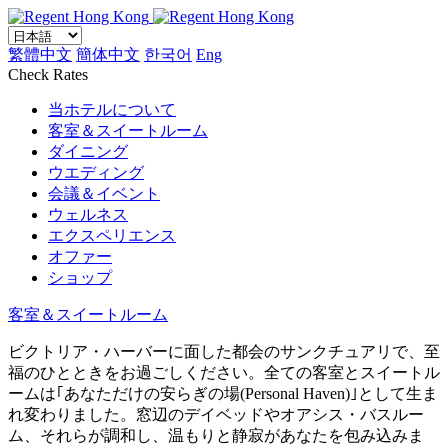
繁體中文
簡体中文
한국어
Eng
Check Rates
当ホテルについて
客室＆スイートルーム
ダイニング
ウエディング
会議＆イベント
ウェルネス
エクスペリエンス
オファー
ショップ
客室＆スイートルーム
ビクトリア・ハーバーに面した都会のサンクチュアリで、至
福のひとときをお過ごしください。全ての客室とスイートル
ームは｢あなただけの安らぎの場(Personal Haven)｣として生ま
れ変わりました。窓辺のデイベッドやオアシス・バスルー
ム、それらが調和し、温もりと静寂があなたを包み込みま