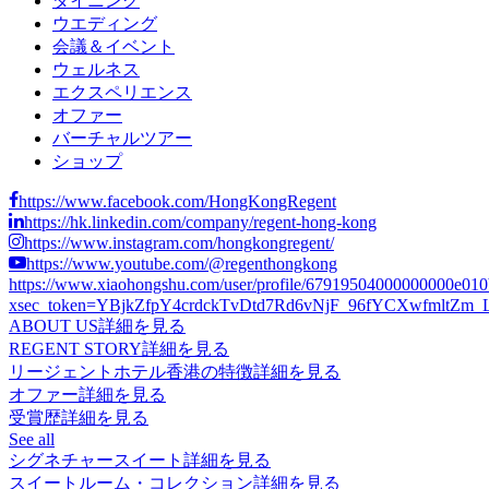
ダイニング
ウエディング
会議＆イベント
ウェルネス
エクスペリエンス
オファー
バーチャルツアー
ショップ
https://www.facebook.com/HongKongRegent
https://hk.linkedin.com/company/regent-hong-kong
https://www.instagram.com/hongkongregent/
https://www.youtube.com/@regenthongkong
https://www.xiaohongshu.com/user/profile/67919504000000000e01
xsec_token=YBjkZfpY4crdckTvDtd7Rd6vNjF_96fYCXwfmltZm_LCs
ABOUT US
詳細を見る
REGENT STORY
詳細を見る
リージェントホテル香港の特徴
詳細を見る
オファー
詳細を見る
受賞歴
詳細を見る
See all
シグネチャースイート
詳細を見る
スイートルーム・コレクション
詳細を見る