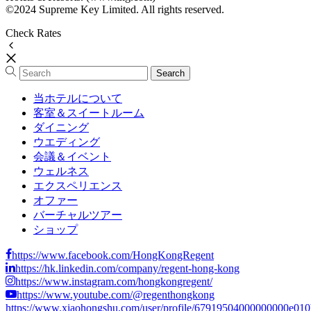
©2024 Supreme Key Limited. All rights reserved.
Check Rates
当ホテルについて
客室＆スイートルーム
ダイニング
ウエディング
会議＆イベント
ウェルネス
エクスペリエンス
オファー
バーチャルツアー
ショップ
https://www.facebook.com/HongKongRegent
https://hk.linkedin.com/company/regent-hong-kong
https://www.instagram.com/hongkongregent/
https://www.youtube.com/@regenthongkong
https://www.xiaohongshu.com/user/profile/67919504000000000e01