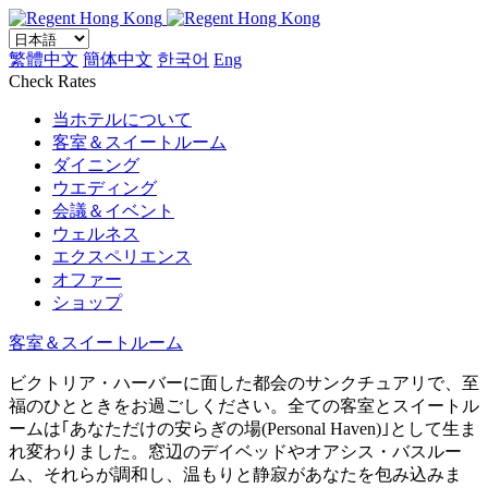
繁體中文
簡体中文
한국어
Eng
Check Rates
当ホテルについて
客室＆スイートルーム
ダイニング
ウエディング
会議＆イベント
ウェルネス
エクスペリエンス
オファー
ショップ
客室＆スイートルーム
ビクトリア・ハーバーに面した都会のサンクチュアリで、至
福のひとときをお過ごしください。全ての客室とスイートル
ームは｢あなただけの安らぎの場(Personal Haven)｣として生ま
れ変わりました。窓辺のデイベッドやオアシス・バスルー
ム、それらが調和し、温もりと静寂があなたを包み込みま