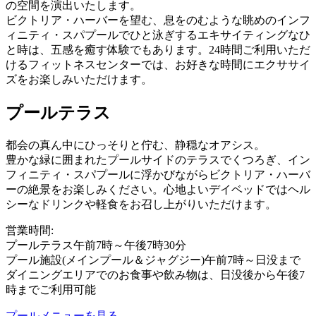
の空間を演出いたします。
ビクトリア・ハーバーを望む、息をのむような眺めのインフ
ィニティ・スパプールでひと泳ぎするエキサイティングなひ
と時は、五感を癒す体験でもあります。24時間ご利用いただ
けるフィットネスセンターでは、お好きな時間にエクササイ
ズをお楽しみいただけます。
プールテラス
都会の真ん中にひっそりと佇む、静穏なオアシス。
豊かな緑に囲まれたプールサイドのテラスでくつろぎ、イン
フィニティ・スパプールに浮かびながらビクトリア・ハーバ
ーの絶景をお楽しみください。心地よいデイベッドではヘル
シーなドリンクや軽食をお召し上がりいただけます。
営業時間:
プールテラス午前7時～午後7時30分
プール施設(メインプール＆ジャグジー)午前7時～日没まで
ダイニングエリアでのお食事や飲み物は、日没後から午後7
時までご利用可能
プールメニューを見る