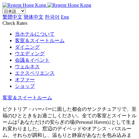
繁體中文
簡体中文
한국어
Eng
Check Rates
当ホテルについて
客室＆スイートルーム
ダイニング
ウエディング
会議＆イベント
ウェルネス
エクスペリエンス
オファー
ショップ
客室＆スイートルーム
ビクトリア・ハーバーに面した都会のサンクチュアリで、至
福のひとときをお過ごしください。全ての客室とスイートル
ームは｢あなただけの安らぎの場(Personal Haven)｣として生ま
れ変わりました。窓辺のデイベッドやオアシス・バスルー
ム、それらが調和し、温もりと静寂があなたを包み込みま