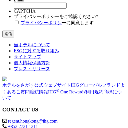
CAPTCHA
プライバシーポリシーをご確認ください
*
プライバシーポリシ
ーに同意します
当ホテルについて
ESGに対する取り組み
サイトマップ
個人情報保護方針
プレス・リリース
ホテルをさがす
公式ウェブサイト
IHGグローバルブランド
よ
®
くあるご質問
渡航情報
IHG
One Rewards
利用規約
商標につ
いて
CONTACT US
regent.hongkong@ihg.com
+852 2721 1211