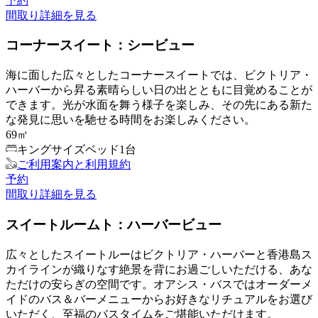
予約
間取り
詳細を見る
コーナースイート：シービュー
海に面した広々としたコーナースイートでは、ビクトリア・
ハーバーから昇る素晴らしい日の出とともに目覚めることが
できます。光が水面を舞う様子を楽しみ、その先にある新た
な発見に思いを馳せる時間をお楽しみください。
69㎡
キングサイズベッド1台
ご利用案内と利用規約
予約
間取り
詳細を見る
スイートルームト：ハーバービュー
広々としたスイートルーはビクトリア・ハーバーと香港島ス
カイラインが織りなす絶景を背にお過ごしいただける、あな
ただけの安らぎの空間です。オアシス・バスではオーダーメ
イドのバス＆バーメニューからお好きなリチュアルをお選び
いただく、至福のバスタイムをご堪能いただけます。