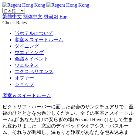
繁體中文
簡体中文
한국어
Eng
Check Rates
当ホテルについて
客室＆スイートルーム
ダイニング
ウエディング
会議＆イベント
ウェルネス
エクスペリエンス
オファー
ショップ
客室＆スイートルーム
ビクトリア・ハーバーに面した都会のサンクチュアリで、至
福のひとときをお過ごしください。全ての客室とスイートル
ームは｢あなただけの安らぎの場(Personal Haven)｣として生ま
れ変わりました。窓辺のデイベッドやオアシス・バスルー
ム、それらが調和し、温もりと静寂があなたを包み込みま