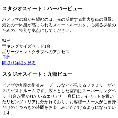
スタジオスイート：ハーバービュー
パノラマの窓から望むのは、光の反射する壮大な街の風景。
港との一体感が感じられるスイートルームを、心躍る探検の
ための、特別な拠点にしてください。
54㎡
キングサイズベッド1台
リージェントクラブへのアクセス
予約
間取り
詳細を見る
スタジオスイート：九龍ビュー
ピアザや九龍の街並み、プールなどが見えるファミリーザイ
スのゲストルームです。広々とした室内はスーパーキングベ
ッド1台が置かれているエリアと、窓辺にデイベッドを置い
たリビングエリアに分かれており、お客様一人一人がご自身
だけのくつろぎの時間をお楽しみいただけるようになってい
ます。