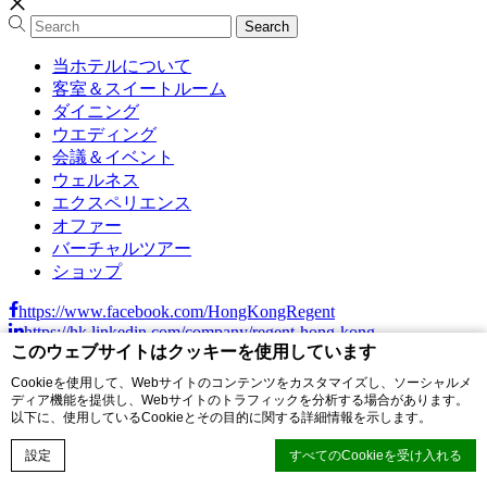
当ホテルについて
客室＆スイートルーム
ダイニング
ウエディング
会議＆イベント
ウェルネス
エクスペリエンス
オファー
バーチャルツアー
ショップ
https://www.facebook.com/HongKongRegent
https://hk.linkedin.com/company/regent-hong-kong
このウェブサイトはクッキーを使用しています
https://www.instagram.com/hongkongregent/
https://www.youtube.com/@regenthongkong
Cookieを使用して、Webサイトのコンテンツをカスタマイズし、ソーシャルメ
https://www.xiaohongshu.com/user/profile/67919504000000000e01
ディア機能を提供し、Webサイトのトラフィックを分析する場合があります。
xsec_token=YBjkZfpY4crdckTvDtd7Rd6vNjF_96fYCXwfmltZm_LCs
以下に、使用しているCookieとその目的に関する詳細情報を示します。
ABOUT US
詳細を見る
設定
すべてのCookieを受け入れる
REGENT STORY
詳細を見る
リージェントホテル香港の特徴
詳細を見る