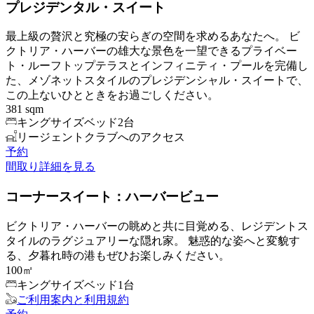
プレジデンタル・スイート
最上級の贅沢と究極の安らぎの空間を求めるあなたへ。 ビ
クトリア・ハーバーの雄大な景色を一望できるプライベー
ト・ルーフトップテラスとインフィニティ・プールを完備し
た、メゾネットスタイルのプレジデンシャル・スイートで、
この上ないひとときをお過ごしください。
381 sqm
キングサイズベッド2台
リージェントクラブへのアクセス
予約
間取り
詳細を見る
コーナースイート：ハーバービュー
ビクトリア・ハーバーの眺めと共に目覚める、レジデントス
タイルのラグジュアリーな隠れ家。 魅惑的な姿へと変貌す
る、夕暮れ時の港もぜひお楽しみください。
100㎡
キングサイズベッド1台
ご利用案内と利用規約