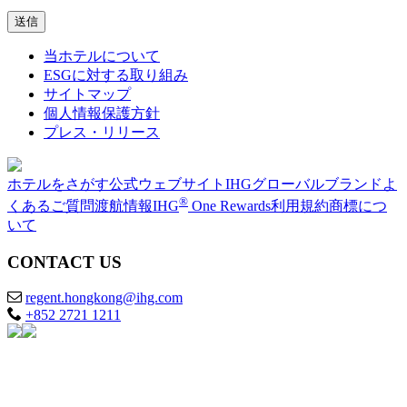
当ホテルについて
ESGに対する取り組み
サイトマップ
個人情報保護方針
プレス・リリース
ホテルをさがす
公式ウェブサイト
IHGグローバルブランド
よ
®
くあるご質問
渡航情報
IHG
One Rewards
利用規約
商標につ
いて
CONTACT US
regent.hongkong@ihg.com
+852 2721 1211