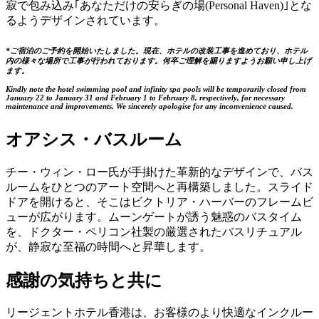
寂で包み込み｢あなただけの安らぎの場(Personal Haven)｣とな
るようデザインされています。
*ご宿泊のご予約を開始いたしました。現在、ホテルの改装工事を進めており、ホテル
内の様々な場所で工事が行われております。何卒ご理解を賜りますようお願い申し上げ
ます。
Kindly note the hotel swimming pool and infinity spa pools will be temporarily closed from
January 22 to January 31 and February 1 to February 8, respectively, for necessary
maintenance and improvements. We sincerely apologise for any inconvenience caused.
オアシス・バスルーム
チー・ウィン・ロー氏が手掛けた革新的なデザインで、バス
ルームをひとつのアート空間へと再構築しました。スライド
ドアを開けると、そこはビクトリア・ハーバーのフレームビ
ューが広がります。ムーンゲートが誘う魅惑のバスタイム
を、ドクター・ペリコン社製の厳選されたバスリチュアル
が、静寂な至福の時間へと昇華します。
感謝の気持ちと共に
リージェントホテル香港は、お客様のより快適なインクルー