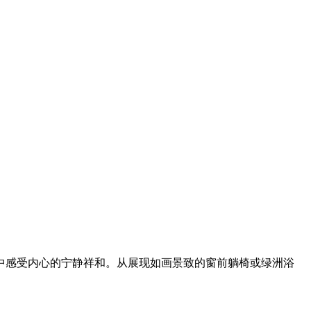
中感受内心的宁静祥和。从展现如画景致的窗前躺椅或绿洲浴