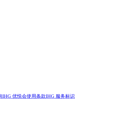
询
IHG 优悦会
使用条款
IHG 服务标识