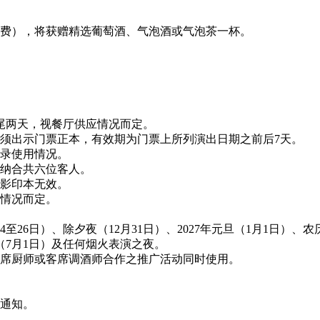
服务费），将获赠精选葡萄酒、气泡酒或气泡茶一杯。
尾两天，视餐厅供应情况而定。
须出示门票正本，有效期为门票上所列演出日期之前后
7
天。
录使用情况。
纳合共六位客人。
影印本无效。
情况而定。
4
至
26
日）、除夕夜（
12
月
31
日）、
2027
年元旦（
1
月
1
日）、农
（
7
月
1
日）及任何烟火表演之夜。
席厨师或客席调酒师合作之推广活动同时使用。
通知。