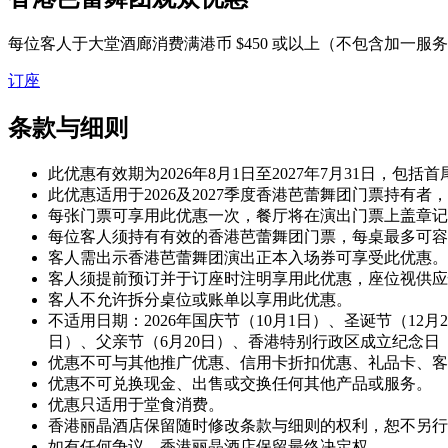
每位客人于大堂酒廊消费满港币 $450 或以上（不包含加一
订座
条款与细则
此优惠有效期为
2026
年
8
月
1
日至
2027
年
7
月
31
日，包括首
此优惠适用于
2026
及
2027
季度香港芭蕾舞团门票持有者，
每张门票可享用此优惠一次，餐厅将在演出门票上盖章记
每位客人须持有有效的香港芭蕾舞团门票，每桌最多可容
客人需出示香港芭蕾舞团演出正本入场券可享受此优惠。
客人须提前预订并于订座时注明享用此优惠，座位视供应
客人不允许拆分桌位或账单以享用此优惠。
不适用日期：
2026
年国庆节（
10
月
1
日）、圣诞节（
12
月
2
日）、父亲节（
6
月
20
日）、香港特别行政区成立纪念日
优惠不可与其他推广优惠、信用卡折扣优惠、礼品卡、客
优惠不可兑换现金、出售或交换任何其他产品或服务。
优惠只适用于堂食消费。
香港丽晶酒店保留随时修改条款与细则的权利，恕不另行
如有任何争议，香港丽晶酒店保留最终决定权。