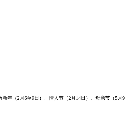
历新年（
2
月
6
至
9
日）、情人节（
2
月
14
日）、母亲节（
5
月
9