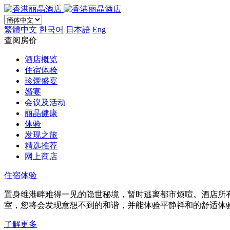
繁體中文
한국어
日本語
Eng
查阅房价
酒店概览
住宿体验
珍馔盛宴
婚宴
会议及活动
丽晶健康
体验
发现之旅
精选推荐
网上商店
住宿体验
置身维港畔难得一见的隐世秘境，暂时逃离都市烦喧。酒店所
室，您将会发现意想不到的和谐，并能体验平静祥和的舒适体
了解更多