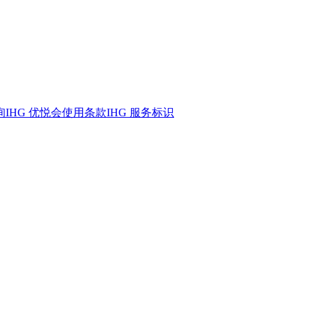
询
IHG 优悦会
使用条款
IHG 服务标识