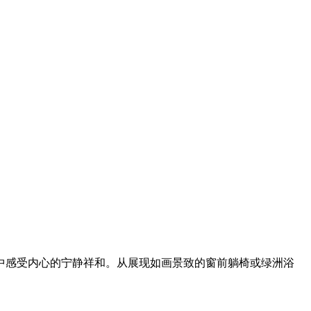
中感受内心的宁静祥和。从展现如画景致的窗前躺椅或绿洲浴