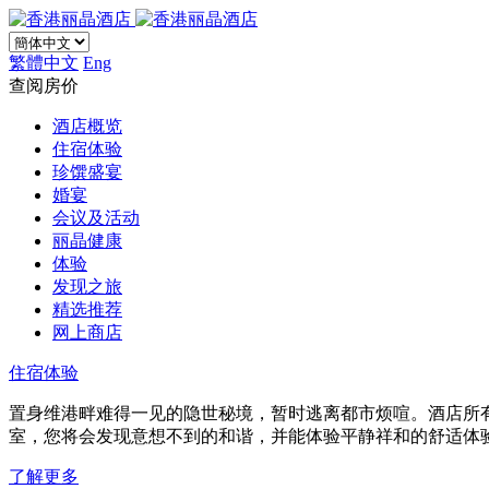
繁體中文
Eng
查阅房价
酒店概览
住宿体验
珍馔盛宴
婚宴
会议及活动
丽晶健康
体验
发现之旅
精选推荐
网上商店
住宿体验
置身维港畔难得一见的隐世秘境，暂时逃离都市烦喧。酒店所
室，您将会发现意想不到的和谐，并能体验平静祥和的舒适体
了解更多