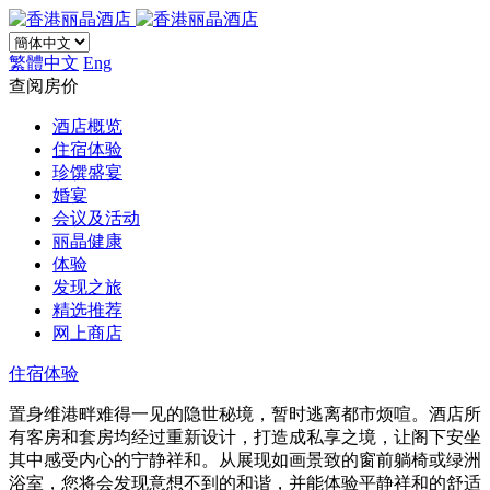
繁體中文
Eng
查阅房价
酒店概览
住宿体验
珍馔盛宴
婚宴
会议及活动
丽晶健康
体验
发现之旅
精选推荐
网上商店
住宿体验
置身维港畔难得一见的隐世秘境，暂时逃离都市烦喧。酒店所
有客房和套房均经过重新设计，打造成私享之境​，让阁下安坐
其中感受内心的宁静祥和。从展现如画景致的窗前躺椅或绿洲
浴室，您将会发现意想不到的和谐，并能体验平静祥和的舒适