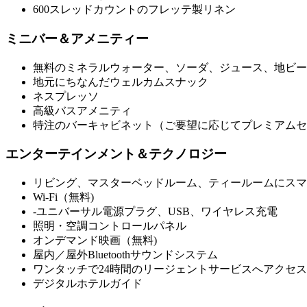
600スレッドカウントのフレッテ製リネン
ミニバー＆アメニティー
無料のミネラルウォーター、ソーダ、ジュース、地ビー
地元にちなんだウェルカムスナック
ネスプレッソ
高級バスアメニティ
特注のバーキャビネット（ご要望に応じてプレミアムセ
エンターテインメント＆テクノロジー
リビング、マスターベッドルーム、ティールームにスマー
Wi-Fi（無料)
-ユニバーサル電源プラグ、USB、ワイヤレス充電
照明・空調コントロールパネル
オンデマンド映画（無料)
屋内／屋外Bluetoothサウンドシステム
ワンタッチで24時間のリージェントサービスへアクセス
デジタルホテルガイド