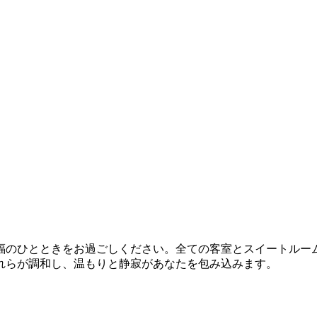
とときをお過ごしください。全ての客室とスイートルームは｢あなただ
れらが調和し、温もりと静寂があなたを包み込みます。