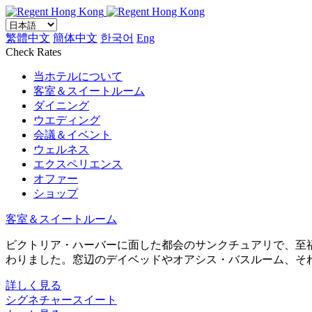
繁體中文
簡体中文
한국어
Eng
Check Rates
当ホテルについて
客室＆スイートルーム
ダイニング
ウエディング
会議＆イベント
ウェルネス
エクスペリエンス
オファー
ショップ
客室＆スイートルーム
ビクトリア・ハーバーに面した都会のサンクチュアリで、至福のひ
わりました。窓辺のデイベッドやオアシス・バスルーム、そ
詳しく見る
シグネチャースイート