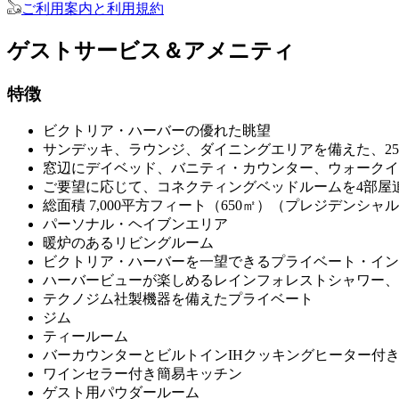
ご利用案内と利用規約
ゲストサービス＆アメニティ
特徴
ビクトリア・ハーバーの優れた眺望
サンデッキ、ラウンジ、ダイニングエリアを備えた、250
窓辺にデイベッド、バニティ・カウンター、ウォークイ
ご要望に応じて、コネクティングベッドルームを4部屋
総面積 7,000平方フィート（650㎡）（プレジデン
パーソナル・ヘイブンエリア
暖炉のあるリビングルーム
ビクトリア・ハーバーを一望できるプライベート・イン
ハーバービューが楽しめるレインフォレストシャワー、
テクノジム社製機器を備えたプライベート
ジム
ティールーム
バーカウンターとビルトインIHクッキングヒーター付
ワインセラー付き簡易キッチン
ゲスト用パウダールーム