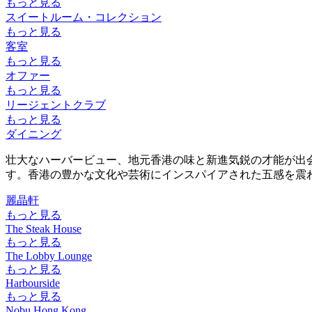
もっと見る
スイートルーム・コレクション
もっと見る
客室
もっと見る
オファー
もっと見る
リージェントクラブ
もっと見る
ダイニング
壮大なハーバービュー、地元香港の味と新進気鋭の才能が出
す。香港の豊かな文化や芸術にインスパイアされた五感を震
麗晶軒
もっと見る
The Steak House
もっと見る
The Lobby Lounge
もっと見る
Harbourside
もっと見る
Nobu Hong Kong