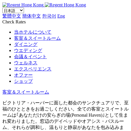
繁體中文
簡体中文
한국어
Eng
Check Rates
当ホテルについて
客室＆スイートルーム
ダイニング
ウエディング
会議＆イベント
ウェルネス
エクスペリエンス
オファー
ショップ
客室＆スイートルーム
ビクトリア・ハーバーに面した都会のサンクチュアリで、至
福のひとときをお過ごしください。全ての客室とスイートル
ームは｢あなただけの安らぎの場(Personal Haven)｣として生ま
れ変わりました。窓辺のデイベッドやオアシス・バスルー
ム、それらが調和し、温もりと静寂があなたを包み込みま