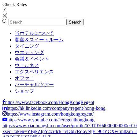
Check Rates
当ホテルについて
客室＆スイートルーム
ダイニング
ウエディング
会議＆イベント
ウェルネス
エクスペリエンス
オファー
バーチャルツアー
ショップ
https://www.facebook.com/HongKongRegent
https://hk.linkedin.com/company/regent-hong-kong
https://www.instagram.com/hongkongregent/
https://www.youtube.com/@regenthongkong
https://www.xiaohongshu.com/user/profile/67919504000000000e01
xsec_token=YBjkZfpY4crdckTvDtd7Rd6vNjF_96fYCXwfmltZm_LCs