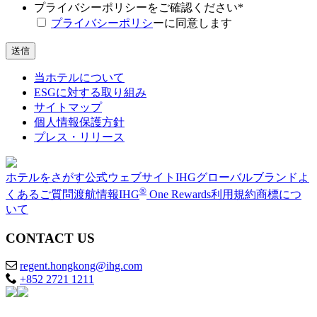
プライバシーポリシーをご確認ください
*
プライバシーポリシ
ーに同意します
当ホテルについて
ESGに対する取り組み
サイトマップ
個人情報保護方針
プレス・リリース
ホテルをさがす
公式ウェブサイト
IHGグローバルブランド
よ
®
くあるご質問
渡航情報
IHG
One Rewards
利用規約
商標につ
いて
CONTACT US
regent.hongkong@ihg.com
+852 2721 1211