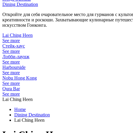
Dining Destination
Откройте для себя очаровательное место для гурманов с культ
креативности и роскоши. Захватывающие кулинарные путешеств
искусством Гонконга.
Lai Ching Heen
See more
Стейк-хаус
See more
Лобби-лаунж
See more
Harbourside
See more
Nobu Hong Kong
See more
Qura Bar
See more
Lai Ching Heen
Home
Dining Destination
Lai Ching Heen