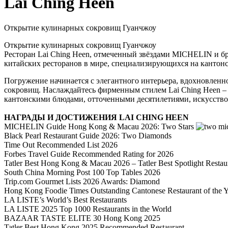
Lai Ching Heen
Открытие кулинарных сокровищ Гуанчжоу
Открытие кулинарных сокровищ Гуанчжоу
Ресторан Lai Ching Heen, отмеченный звёздами MICHELIN и бр
китайских ресторанов в мире, специализирующихся на кантонс
Погружение начинается с элегантного интерьера, вдохновленн
сокровищ. Наслаждайтесь фирменным стилем Lai Ching Heen –
кантонскими блюдами, отточенными десятилетиями, искусством
НАГРАДЫ И ДОСТИЖЕНИЯ LAI CHING HEEN
MICHELIN Guide Hong Kong & Macau 2026: Two Stars
Black Pearl Restaurant Guide 2026: Two Diamonds
Time Out Recommended List 2026
Forbes Travel Guide Recommended Rating for 2026
Tatler Best Hong Kong & Macau 2026 – Tatler Best Spotlight Restau
South China Morning Post 100 Top Tables 2026
Trip.com Gourmet Lists 2026 Awards: Diamond
Hong Kong Foodie Times Outstanding Cantonese Restaurant of the 
LA LISTE’s World’s Best Restaurants
LA LISTE 2025 Top 1000 Restaurants in the World
BAZAAR TASTE ELITE 30 Hong Kong 2025
Tatler Best Hong Kong 2025 Recommended Restaurant