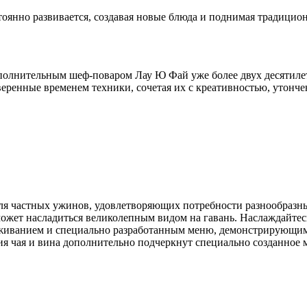
тоянно развивается, создавая новые блюда и поднимая традици
исполнительным шеф-поваром Лау Ю Фай уже более двух десятил
еренные временем техники, сочетая их с креативностью, утонч
 для частных ужинов, удовлетворяющих потребности разнообраз
 может насладиться великолепным видом на гавань. Наслаждайтес
уживанием и специально разработанным меню, демонстрирующи
я чая и вина дополнительно подчеркнут специально созданное 