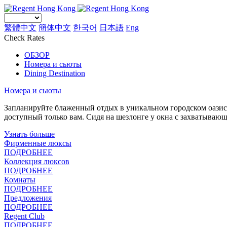
繁體中文
簡体中文
한국어
日本語
Eng
Check Rates
ОБЗОР
Номера и сьюты
Dining Destination
Номера и сьюты
Запланируйте блаженный отдых в уникальном городском оазисе
доступный только вам. Сидя на шезлонге у окна с захватываю
Узнать больше
Фирменные люксы
ПОДРОБНЕЕ
Коллекция люксов
ПОДРОБНЕЕ
Комнаты
ПОДРОБНЕЕ
Предложения
ПОДРОБНЕЕ
Regent Club
ПОДРОБНЕЕ