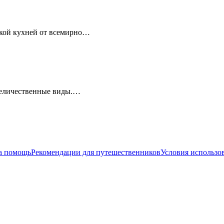
ской кухней от всемирно…
 величественные виды.…
а помощь
Рекомендации для путешественников
Условия использо