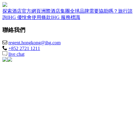
探索酒店
官方網頁
洲際酒店集團全球品牌
需要協助嗎？
旅行諮
詢
IHG 優悅會
使用條款
IHG 服務標識
聯絡我們
regent.hongkong@ihg.com
+852 2721 1211
live chat