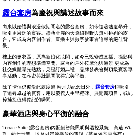
露台套房
為慶祝與講述故事而來
向來以婚禮與浪漫假期聞名的露台套房，如今隨著熱度攀升，
吸引更廣泛的賓客。憑藉壯麗的天際線視野與無可挑剔的露
台，它成為內容創作者、直播主與數字敘事者追尋的絕佳背
景。
樓上的更衣區，原為新娘化妝間，如今已蛻變成直播、攝影與
內容創作的理想準備空間。露台的戶外按摩池與港景 更成為
社交媒體曝光熱點，見證訂婚典禮、品牌發表會與頂級賓客專
享活動，在私密與壯麗間取得完美平衡。
除了情侶仍偏愛此處度過 蜜月與紀念日外，
露台套房
也吸引
了追尋卓越的賓客，用以慶祝人生里程碑、展開新項目，或純
粹捕捉值得銘記的瞬間。
豪華酒店與身心平衡的融合
Terrace Suite (露台套房)內配備智能照明與溫控系統、高速 Wi-
Fi、藍牙音響，以及可串流播放的電視（甚至浴室內亦有），