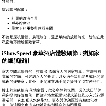
外露台。
露台套房配備：
壯麗的維港全景
戶外按摩池
星空下的用餐與休憩空間
不論是慶祝活動、晨曦瑜伽，還是單純的放鬆時光，皆能在此
私密角落體驗極致奢華。
iShowSpeed 豪華酒店體驗細節 : 猶如家
的細膩設計
室內空間流暢自然，打造出 溫馨宜人的居家氛圍。主層設有
寬敞的客廳、可容納八人的餐桌，以及適合親朋聚會或休閒遊
戲夜的娛樂室，此外，兩間獨立洗手間更提升了待客便利性。
樓上的主臥擁有 落地窗景，散發寧靜的氛圍。嵌入式日間休
憩床提供靜謐角落，而綠洲浴室配備沉浸式浴缸及步入式花灑
淋浴間 ，宛如私人水療聖地。更衣與休憩區設有精緻化妝
桌，使這間套房成為婚禮及特別場合的熱門選擇。