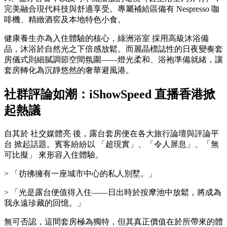
完美融合現代科技與舒適享受。專屬補給區備有 Nespresso 咖
啡機、精緻酒窖及本地特色小食。
健康養生亦為入住體驗的核心，綠洲浴室 採用高級沐浴備
品，沐浴於自然光之下倍感放鬆。而麗晶標誌性的日夜變奏套
房儀式則細膩調節空間氛圍——燈光柔和、浴袍準備就緒，讓
套房轉化為沉靜悠然的奢華避風港。
社群評論如潮：iShowSpeed 直播香港掀
起熱議
自其於 社交媒體亮 後，露台套房便在各大旅行論壇與評論平
台 掀起話題。賓客紛紛以 「超現實」、「令人屏息」、「無
可比擬」 來形容入住體驗。
> 「彷彿擁有一座城市中心的私人別墅。」
> 「光是露台便值得入住——日出時於按摩池中放鬆，將成為
我永遠珍藏的回憶。」
無可否認，這間套房極為獨特，但其真正價值在於所帶來的體