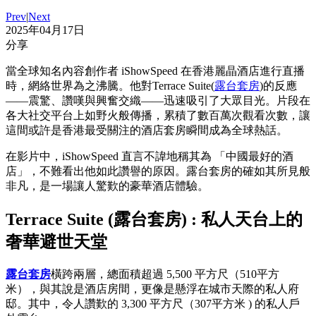
Prev
|
Next
2025年04月17日
分享
當全球知名內容創作者 iShowSpeed 在香港麗晶酒店進行直播
時，網絡世界為之沸騰。他對Terrace Suite(
露台套房
)的反應
——震驚、讚嘆與興奮交織——迅速吸引了大眾目光。片段在
各大社交平台上如野火般傳播，累積了數百萬次觀看次數，讓
這間或許是香港最受關注的酒店套房瞬間成為全球熱話。
在影片中，iShowSpeed 直言不諱地稱其為 「中國最好的酒
店」，不難看出他如此讚譽的原因。露台套房的確如其所見般
非凡，是一場讓人驚歎的豪華酒店體驗。
Terrace Suite (露台套房) : 私人天台上的
奢華避世天堂
露台套房
橫跨兩層，總面積超過 5,500 平方尺（510平方
米），與其說是酒店房間，更像是懸浮在城市天際的私人府
邸。其中，令人讚歎的 3,300 平方尺（307平方米 ) 的私人戶