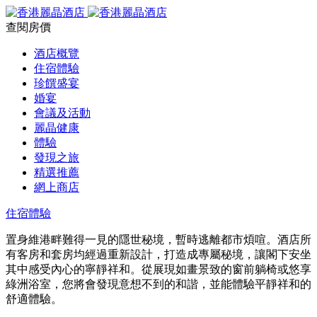
查閱房價
酒店概覽
住宿體驗
珍饌盛宴
婚宴
會議及活動
麗晶健康
體驗
發現之旅
精選推薦
網上商店
住宿體驗
置身維港畔難得一見的隱世秘境，暫時逃離都市煩喧。酒店所
有客房和套房均經過重新設計，打造成專屬秘境，讓閣下安坐
其中感受內心的寧靜祥和。從展現如畫景致的窗前躺椅或悠享
綠洲浴室，您將會發現意想不到的和諧，並能體驗平靜祥和的
舒適體驗。