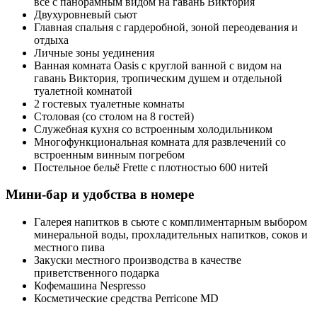
все с панорамным видом на гавань Виктория
Двухуровневый сьют
Главная спальня с гардеробной, зоной переодевания и
отдыха
Личные зоны уединения
Ванная комната Oasis с круглой ванной с видом на
гавань Виктория, тропическим душем и отдельной
туалетной комнатой
2 гостевых туалетные комнаты
Столовая (со столом на 8 гостей)
Служебная кухня со встроенным холодильником
Многофункциональная комната для развлечений со
встроенным винным погребом
Постельное бельё Frette с плотностью 600 нитей
Мини-бар и удобства в номере
Галерея напитков в сьюте с комплиментарным выбором
минеральной воды, прохладительных напитков, соков и
местного пива
Закуски местного производства в качестве
приветственного подарка
Кофемашина Nespresso
Косметические средства Perricone MD