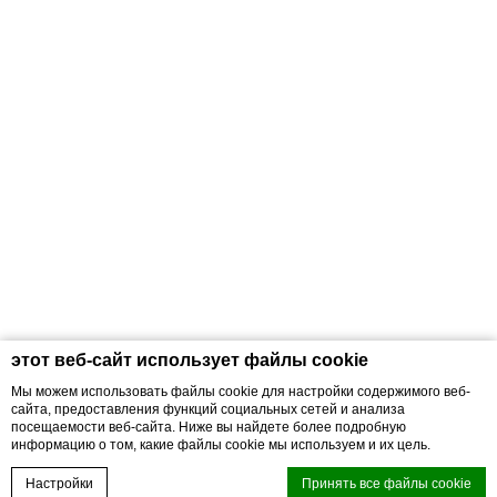
этот веб-сайт использует файлы cookie
Мы можем использовать файлы cookie для настройки содержимого веб-
сайта, предоставления функций социальных сетей и анализа
This hotel is owned by Supreme Key Limited operated by Regent
посещаемости веб-сайта. Ниже вы найдете более подробную
Hotels & Resorts. (www.ihg.com)
информацию о том, какие файлы cookie мы используем и их цель.
©2026 Supreme Key Limited. All rights reserved.
Настройки
Принять все файлы cookie
Check Rates