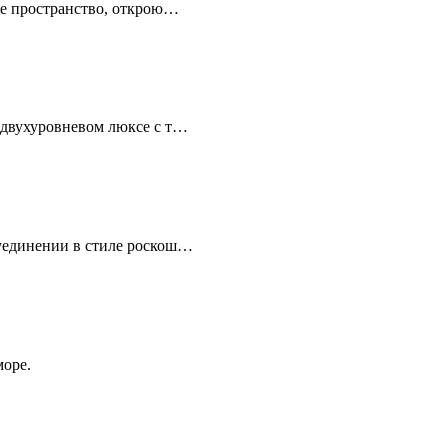
ое пространство, открою…
 двухуровневом люксе с т…
уединении в стиле роскош…
море.