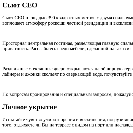
Сьют CEO
Сьют CEO площадью 390 квадратных метров с двумя спальнями,
воплощает атмосферу роскоши частной резиденции и эксклюз
Просторная центральная гостиная, разделяющая главную спал
приватность. Расслабьтесь среди мебели, сделанной на заказ из
Раздвижные стеклянные двери открываются на обширную терра
лайнеры и джонки скользят по сверкающей воде, почувствуйте 
По вопросам бронирования и специальным запросам, пожалуйста,
Личное укрытие
Испытайте чувство умиротворения и восхищения, погрузившись
того, отдыхаете ли Вы на террасе с видом на порт или наслаж