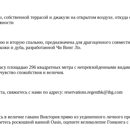
 собственной террасой и джакузи на открытом воздухе, откуда 
ивности
ьню и вторую спальню, предназначена для драгоценного совмест
 кожи и дуба, разработанной Чи Винг Ло.
су площадью 296 квадратных метра с непревзойденными видами 
чувство спокойствия и величия.
 свяжитесь с нами по адресу: reservations.regenthk@ihg.com
 в величие гавани Виктория прямо из уединенного личного про
даетесь роскошной ванной Oasis, оцените великолепие Гонконга 