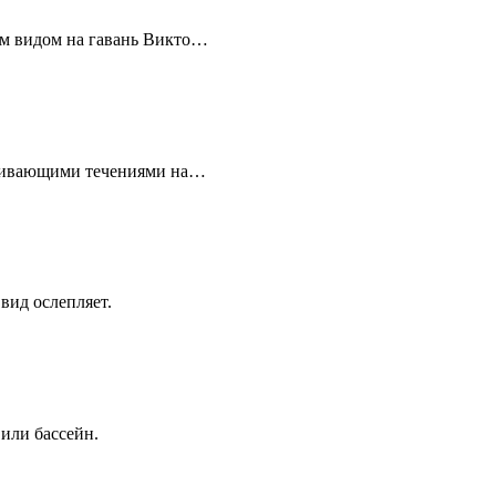
им видом на гавань Викто…
раживающими течениями на…
вид ослепляет.
или бассейн.