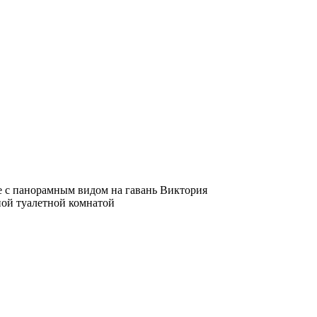
се с панорамным видом на гавань Виктория
ной туалетной комнатой