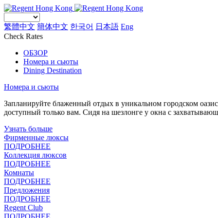
繁體中文
簡体中文
한국어
日本語
Eng
Check Rates
ОБЗОР
Номера и сьюты
Dining Destination
Номера и сьюты
Запланируйте блаженный отдых в уникальном городском оазисе
доступный только вам. Сидя на шезлонге у окна с захватываю
Узнать больше
Фирменные люксы
ПОДРОБНЕЕ
Коллекция люксов
ПОДРОБНЕЕ
Комнаты
ПОДРОБНЕЕ
Предложения
ПОДРОБНЕЕ
Regent Club
ПОДРОБНЕЕ