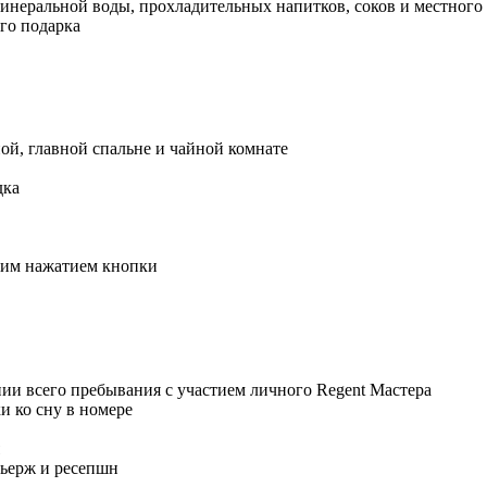
инеральной воды, прохладительных напитков, соков и местного
го подарка
ой, главной спальне и чайной комнате
дка
ним нажатием кнопки
ии всего пребывания с участием личного Regent Мастера
и ко сну в номере
сьерж и ресепшн