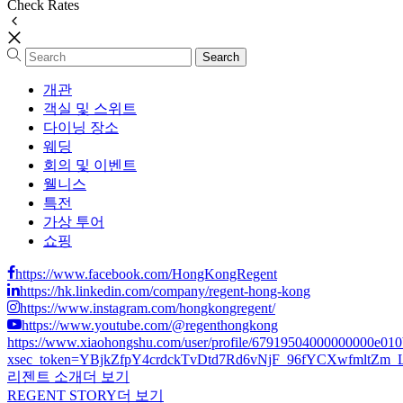
Check Rates
개관
객실 및 스위트
다이닝 장소
웨딩
회의 및 이벤트
웰니스
특전
가상 투어
쇼핑
https://www.facebook.com/HongKongRegent
https://hk.linkedin.com/company/regent-hong-kong
https://www.instagram.com/hongkongregent/
https://www.youtube.com/@regenthongkong
https://www.xiaohongshu.com/user/profile/67919504000000000e01
xsec_token=YBjkZfpY4crdckTvDtd7Rd6vNjF_96fYCXwfmltZm_LCs
리젠트 소개
더 보기
REGENT STORY
더 보기