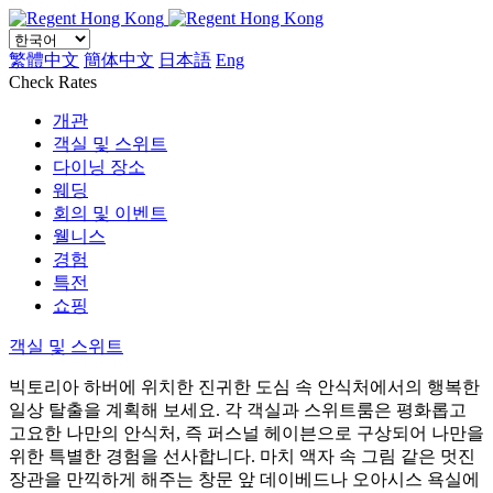
繁體中文
簡体中文
日本語
Eng
Check Rates
개관
객실 및 스위트
다이닝 장소
웨딩
회의 및 이벤트
웰니스
경험
특전
쇼핑
객실 및 스위트
빅토리아 하버에 위치한 진귀한 도심 속 안식처에서의 행복한
일상 탈출을 계획해 보세요. 각 객실과 스위트룸은 평화롭고
고요한 나만의 안식처, 즉 퍼스널 헤이븐으로 구상되어 나만을
위한 특별한 경험을 선사합니다. 마치 액자 속 그림 같은 멋진
장관을 만끽하게 해주는 창문 앞 데이베드나 오아시스 욕실에