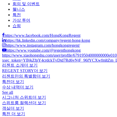
회의 및 이벤트
웰니스
특전
가상 투어
쇼핑
https://www.facebook.com/HongKongRegent
https://hk.linkedin.com/company/regent-hong-kong
https://www.instagram.com/hongkongregent/
https://www.youtube.com/@regenthongkong
https://www.xiaohongshu.com/user/profile/67919504000000000e01
xsec_token=YBjkZfpY4crdckTvDtd7Rd6vNjF_96fYCXwfmltZm_LCs
리젠트 소개
더 보기
REGENT STORY
더 보기
리젠트만의 특별함
더 보기
특전
더 보기
수상 내역
더 보기
See all
시그니처 스위트
더 보기
스위트룸 컬렉션
더 보기
객실
더 보기
특전
더 보기