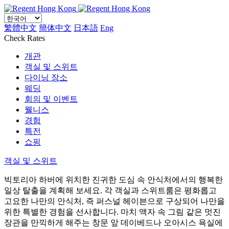
繁體中文
簡体中文
日本語
Eng
Check Rates
개관
객실 및 스위트
다이닝 장소
웨딩
회의 및 이벤트
웰니스
경험
특전
쇼핑
객실 및 스위트
빅토리아 하버에 위치한 진귀한 도심 속 안식처에서의 행복한
일상 탈출을 계획해 보세요. 각 객실과 스위트룸은 평화롭고
고요한 나만의 안식처, 즉 퍼스널 헤이븐으로 구상되어 나만을
위한 특별한 경험을 선사합니다. 마치 액자 속 그림 같은 멋진
장관을 만끽하게 해주는 창문 앞 데이베드나 오아시스 욕실에