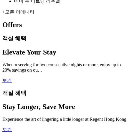
데이 투 이브닝 리추얼
+
모든 어메니티
Offers
객실 혜택
Elevate Your Stay
When reserving for two consecutive nights or more, enjoy up to
20% savings on ou…
보기
객실 혜택
Stay Longer, Save More
Experience the art of lingering a little longer at Regent Hong Kong.
보기