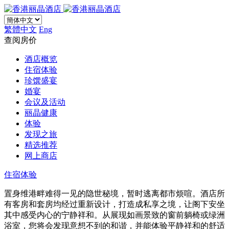
繁體中文
Eng
查阅房价
酒店概览
住宿体验
珍馔盛宴
婚宴
会议及活动
丽晶健康
体验
发现之旅
精选推荐
网上商店
住宿体验
置身维港畔难得一见的隐世秘境，暂时逃离都市烦喧。酒店所
有客房和套房均经过重新设计，打造成私享之境​，让阁下安坐
其中感受内心的宁静祥和。从展现如画景致的窗前躺椅或绿洲
浴室，您将会发现意想不到的和谐，并能体验平静祥和的舒适